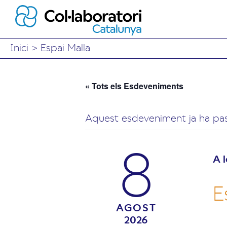
Inici
>
Espai Malla
« Tots els Esdeveniments
Aquest esdeveniment ja ha pas
8
A l
E
AGOST
2026