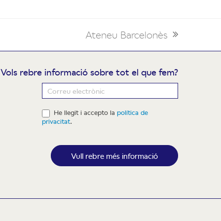
Ateneu Barcelonès
next
post:
Vols rebre informació sobre tot el que fem?
ewsletter
He llegit i accepto la
política de
privacitat
.
Vull rebre més informació