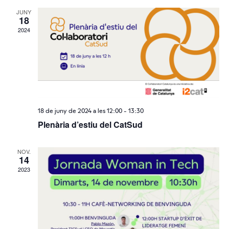
JUNY
18
2024
18 de juny de 2024 a les 12:00
-
13:30
Plenària d’estiu del CatSud
NOV.
14
2023