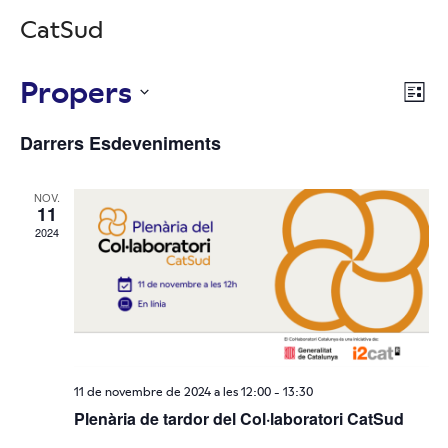
CatSud
Propers
Vis
Na
Llist
Selecciona
de
de
Darrers Esdeveniments
una
vi
data.
nav
NOV.
Es
11
2024
11 de novembre de 2024 a les 12:00
-
13:30
Plenària de tardor del Col·laboratori CatSud