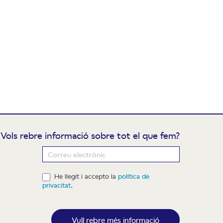
Vols rebre informació sobre tot el que fem?
ewsletter
He llegit i accepto la
política de
privacitat
.
Vull rebre més informació