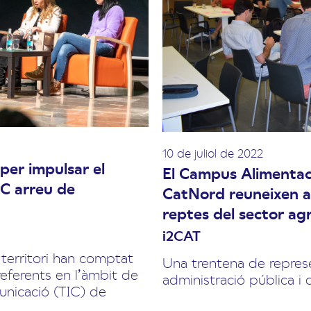
10 de juliol de 2022
 per impulsar el
El Campus Alimentaci
IC arreu de
CatNord reuneixen age
reptes del sector ag
i2CAT
 territori han comptat
Una trentena de repres
eferents en l’àmbit de
administració pública i 
municació (TIC) de