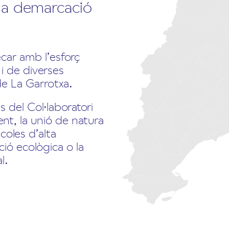
la demarcació
ecar amb l’esforç
i de diverses
de La Garrotxa.
s del Col·laboratori
nt, la unió de natura
scoles d’alta
ció ecològica o la
l.