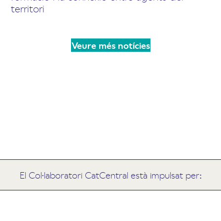
territori
Veure més notícies
El Col·laboratori CatCentral està impulsat per: