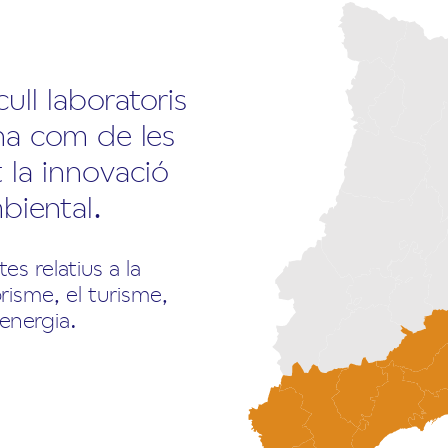
ull laboratoris
na com de les
 la innovació
mbiental.
s relatius a la
orisme, el turisme,
’energia.