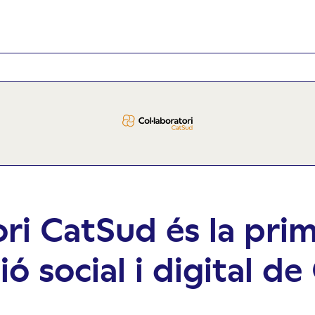
ori CatSud és la pri
ó social i digital d