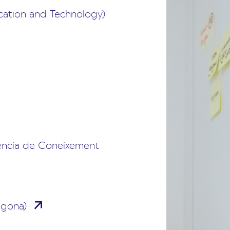
cation and Technology)
rència de Coneixement
agona)