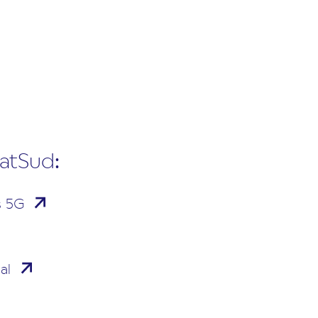
CatSud:
s 5G
al