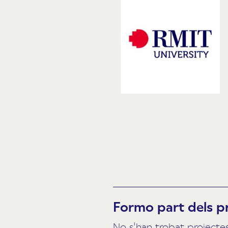
Formo part dels p
No s'han trobat projecte