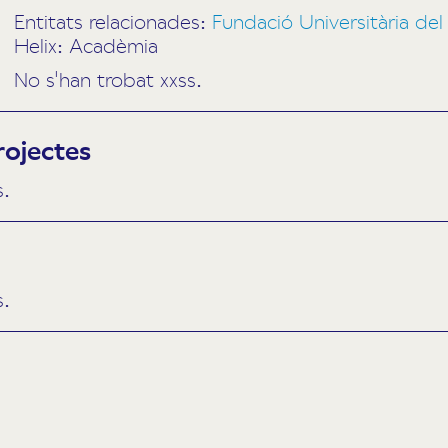
Entitats relacionades:
Fundació Universitària d
Helix: Acadèmia
No s'han trobat xxss.
rojectes
s.
s.