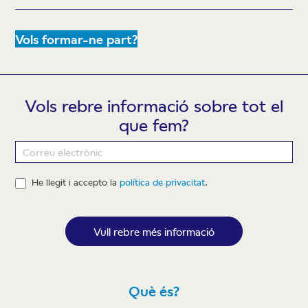
Vols formar-ne part?
Vols rebre informació sobre tot el
que fem?
Newsletter
He llegit i accepto la
política de privacitat
.
Vull rebre més informació
Què és?