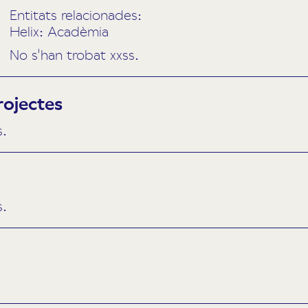
Entitats relacionades:
Helix: Acadèmia
No s'han trobat xxss.
rojectes
s.
s.