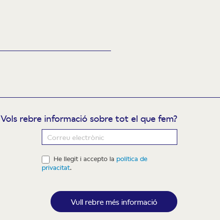
Vols rebre informació sobre tot el que fem?
ewsletter
He llegit i accepto la
política de
privacitat
.
Vull rebre més informació