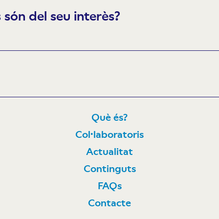
són del seu interès?
Què és?
Col·laboratoris
N
Actualitat
Continguts
FAQs
Contacte