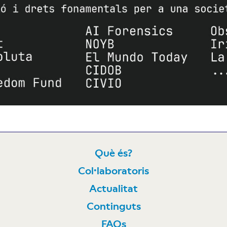
Què és?
Col·laboratoris
N
Actualitat
Continguts
FAQs