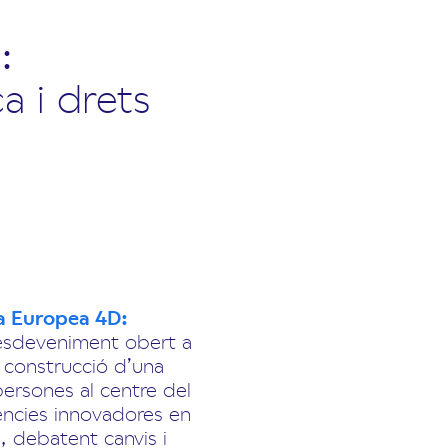
:
a i drets
a Europea 4D:
sdeveniment obert a
a construcció d’una
 persones al centre del
iències innovadores en
s, debatent canvis i