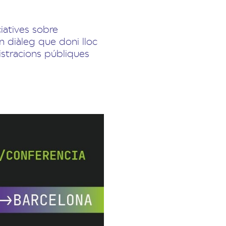
ciatives sobre
n diàleg que doni lloc
istracions públiques