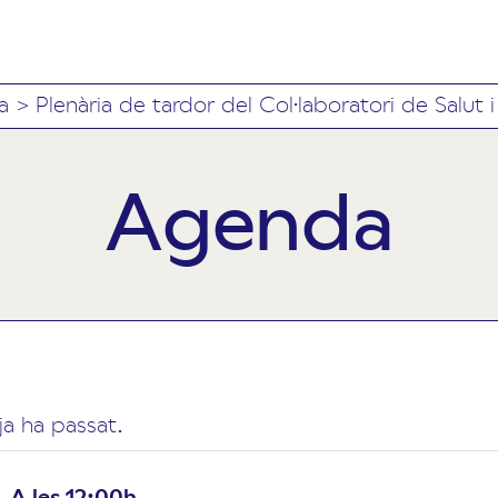
a
>
Plenària de tardor del Col·laboratori de Salut 
Agenda
a ha passat.
A les 12:00h.