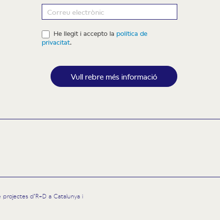
ewsletter
He llegit i accepto la
política de
privacitat
.
Vull rebre més informació
 de projectes d’R+D a Catalunya i