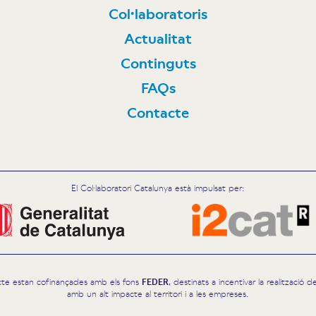
Col·laboratoris
N
Actualitat
Continguts
FAQs
Contacte
El Col·laboratori Catalunya està impulsat per:
cte estan cofinançades amb els fons
FEDER
, destinats a incentivar la realització
amb un alt impacte al territori i a les empreses.