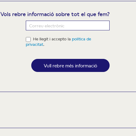
Vols rebre informació sobre tot el que fem?
ewsletter
He llegit i accepto la
política de
privacitat
.
Vull rebre més informació