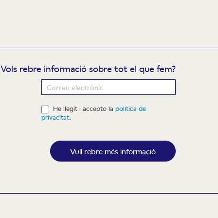
Vols rebre informació sobre tot el que fem?
ewsletter
He llegit i accepto la
política de
privacitat
.
Vull rebre més informació