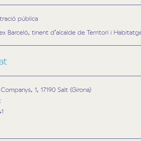
ració pública
ex Barceló, tinent d’alcalde de Territori i Habitatg
at
 Companys, 1, 17190 Salt (Girona)
t
41