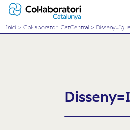
Inici
>
Col·laboratori CatCentral
>
Disseny=Igua
Disseny=