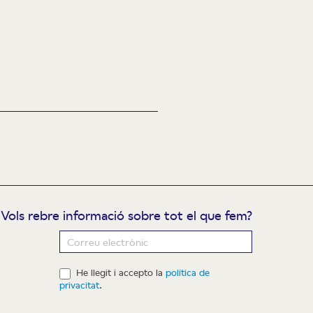
Vols rebre informació sobre tot el que fem?
ewsletter
He llegit i accepto la
política de
privacitat
.