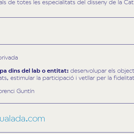
ls de totes les especialitats del disseny de la Cat
privada
a dins del lab o entitat:
desenvolupar els object
ts, estimular la participació i vetllar per la fidelit
orenci Guntín
gualada.com