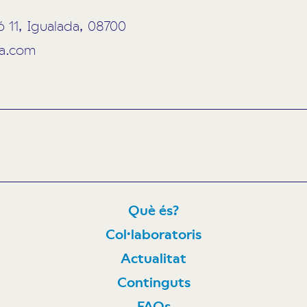
ó 11, Igualada, 08700
da.com
Què és?
Col·laboratoris
N
Actualitat
Continguts
FAQs