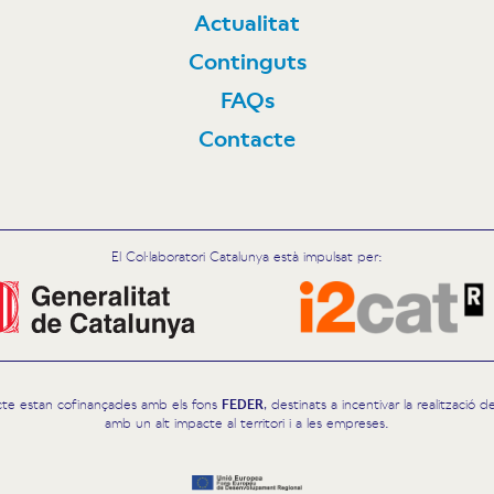
Actualitat
Continguts
FAQs
Contacte
El Col·laboratori Catalunya està impulsat per:
cte estan cofinançades amb els fons
FEDER
, destinats a incentivar la realització
amb un alt impacte al territori i a les empreses.