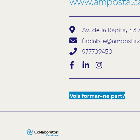
www.amposta.cat/
Av. de la Ràpita, 4
fablabte@amposta.
977709450
Vols formar-ne part?