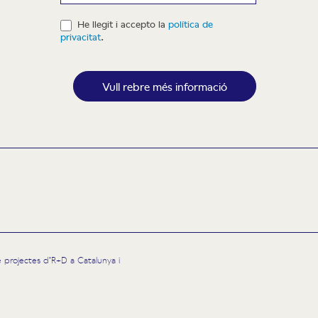
He llegit i accepto la
política de
privacitat
.
Vull rebre més informació
 de projectes d’R+D a Catalunya i