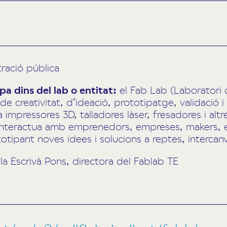
ració pública
a dins del lab o entitat:
el Fab Lab (Laboratori 
e creativitat, d’ideació, prototipatge, validació 
 impressores 3D, talladores làser, fresadores i alt
’interactua amb emprenedors, empreses, makers, e
otipant noves idees i solucions a reptes, intercan
la Escrivà Pons, directora del Fablab TE