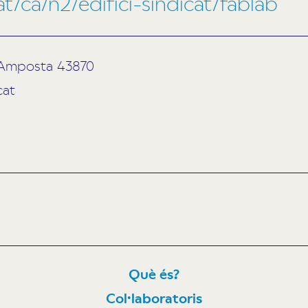
ca/n2/edifici-sindicat/fablab
3 Amposta 43870
cat
Què és?
Col·laboratoris
N