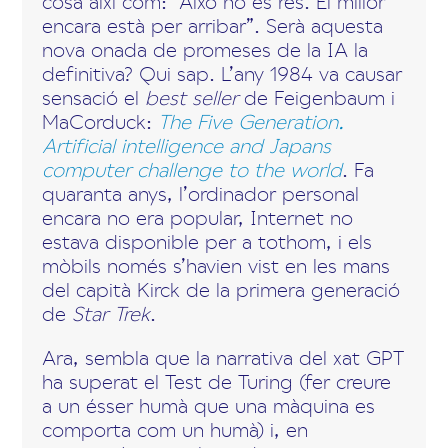
cosa així com: “Això no és res. El millor
encara està per arribar”. Serà aquesta
nova onada de promeses de la IA la
definitiva? Qui sap. L’any 1984 va causar
sensació el
best seller
de Feigenbaum i
MaCorduck:
The Five Generation.
Artificial intelligence and Japans
computer challenge to the world
. Fa
quaranta anys, l’ordinador personal
encara no era popular, Internet no
estava disponible per a tothom, i els
mòbils només s’havien vist en les mans
del capità Kirck de la primera generació
de
Star Trek
.
Ara, sembla que la narrativa del xat GPT
ha superat el Test de Turing (fer creure
a un ésser humà que una màquina es
comporta com un humà) i, en