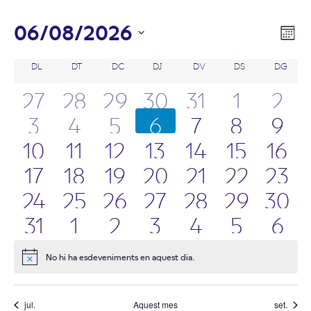
06/08/2026
Vis
Na
Mes
Selecciona
de
de
Calendari
DL
DILLUNS
DT
DIMARTS
DC
DIMECRES
DJ
DIJOUS
DV
DIVENDRES
DS
DISSABTE
DG
DIUM
una
vi
data.
nav
27
28
29
30
31
1
2
de
Es
3
4
5
6
7
8
9
Esdeveniments
10
11
12
13
14
15
16
17
18
19
20
21
22
23
24
25
26
27
28
29
30
31
1
2
3
4
5
6
No hi ha esdeveniments en aquest dia.
Notice
jul.
Aquest mes
set.