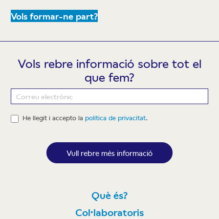
Vols formar-ne part?
Vols rebre informació sobre tot el
que fem?
Newsletter
He llegit i accepto la
política de privacitat
.
Vull rebre més informació
Què és?
Col·laboratoris