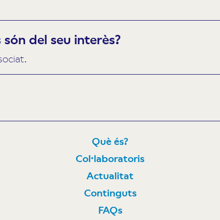
són del seu interès?
sociat.
Què és?
Col·laboratoris
N
Actualitat
Continguts
FAQs