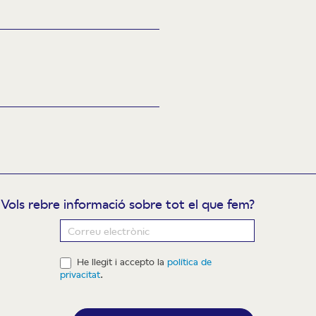
Vols rebre informació sobre tot el que fem?
ewsletter
He llegit i accepto la
política de
privacitat
.