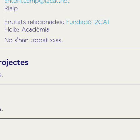
antoni.camp@i2cat.net
Rialp
Entitats relacionades:
Fundació i2CAT
Helix: Acadèmia
No s'han trobat xxss.
rojectes
s.
s.