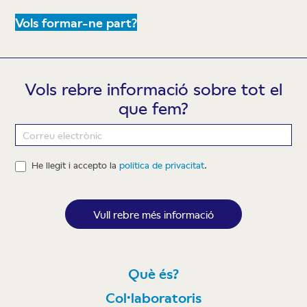
Vols formar-ne part?
Vols rebre informació sobre tot el
que fem?
Newsletter
He llegit i accepto la
política de privacitat
.
Vull rebre més informació
Què és?
Col·laboratoris