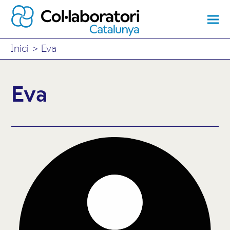
Inici
>
Eva
Eva