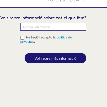
next
post:
Vols rebre informació sobre tot el que fem?
ewsletter
He llegit i accepto la
política de
privacitat
.
Vull rebre més informació