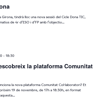
rona
 Girona, tindrà lloc una nova sessió del Cicle Dona TIC,
matius de 4r d’ESO i d’FP amb l’objectiu…
00
-
18:30
escobreix la plataforma Comunitat
unciona la nova plataforma Comunitat Col·laboratori? Et
l pròxim 19 de novembre, de 17h a 18:30h, en format
d’aquesta…