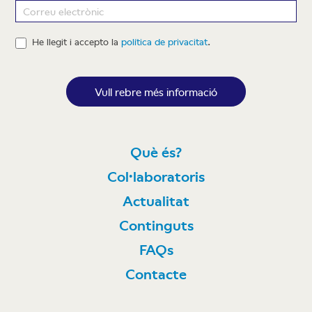
Newsletter
He llegit i accepto la
política de privacitat
.
Vull rebre més informació
Què és?
Col·laboratoris
Actualitat
Continguts
FAQs
Contacte