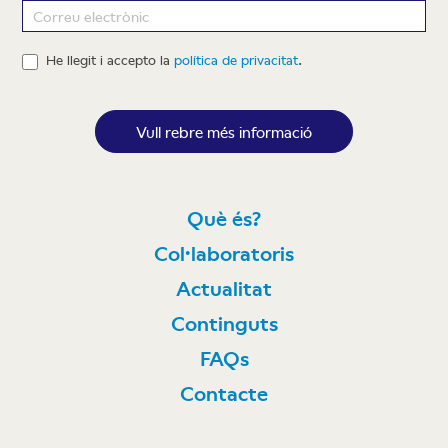
Newsletter
He llegit i accepto la
política de privacitat
.
Vull rebre més informació
Què és?
Col·laboratoris
Actualitat
Continguts
FAQs
Contacte