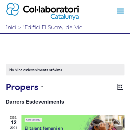
Inici
>
‘Edifici El Sucre, de Vic
No hi ha esdeveniments pròxims.
Propers
Vis
Na
Llist
Selecciona
de
de
Darrers Esdeveniments
una
vi
data.
nav
DES.
Es
12
2024