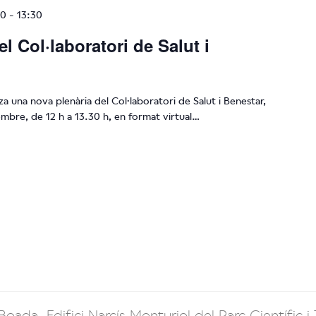
00
-
13:30
el Col·laboratori de Salut i
za una nova plenària del Col·laboratori de Salut i Benestar,
vembre, de 12 h a 13.30 h, en format virtual…
Boada. Edifici Narcís Monturiol del Parc Científic i