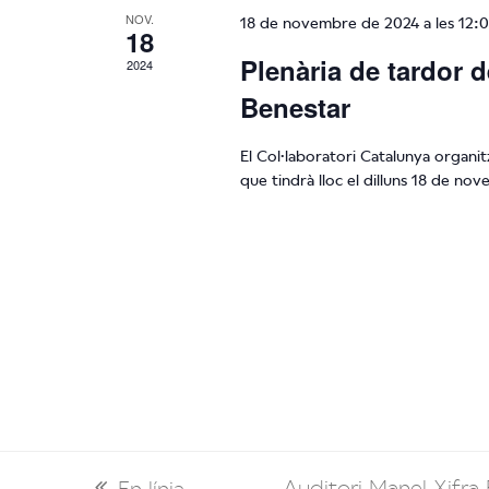
NOV.
18 de novembre de 2024 a les 12:
18
Plenària de tardor d
2024
Benestar
El Col·laboratori Catalunya organit
que tindrà lloc el dilluns 18 de no
Auditori Manel Xifra 
En línia