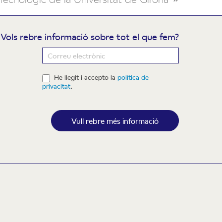
Vols rebre informació sobre tot el que fem?
ewsletter
He llegit i accepto la
política de
privacitat
.
Vull rebre més informació