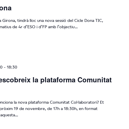
rona
 Girona, tindrà lloc una nova sessió del Cicle Dona TIC,
matius de 4r d’ESO i d’FP amb l’objectiu…
00
-
18:30
escobreix la plataforma Comunitat
unciona la nova plataforma Comunitat Col·laboratori? Et
l pròxim 19 de novembre, de 17h a 18:30h, en format
d’aquesta…