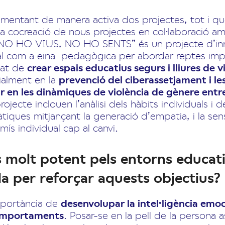
mentant de manera activa dos projectes, tot i 
la cocreació de nous projectes en col·laboració amb
I NO HO VIUS, NO HO SENTS” és un projecte d’in
rtual com a eina pedagògica per abordar reptes imp
tat de
crear espais educatius segurs i lliures de v
cialment en la
prevenció del ciberassetjament i les
r en les dinàmiques de violència de gènere entr
ojecte inclouen l’anàlisi dels hàbits individuals i 
ques mitjançant la generació d’empatia, i la sens
s individual cap al canvi.
 molt potent pels entorns educat
la per reforçar aquests objectius?
mportància de
desenvolupar la intel·ligència emo
comportaments
. Posar-se en la pell de la persona