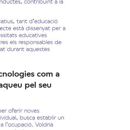
onductes, contribuint a la
atius, tant d’educació
ecte està dissenyat per a
ssitats educatives
res els responsables de
tzat durant aquestes
ecnologies com a
taqueu pel seu
er oferir noves
vidual, busca establir un
 a l’ocupació. Voldria