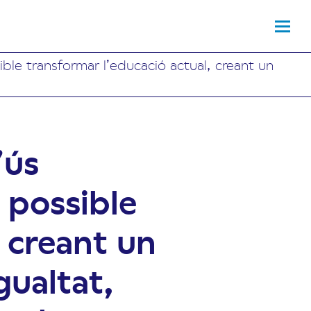
ible transformar l’educació actual, creant un
’ús
s possible
, creant un
gualtat,