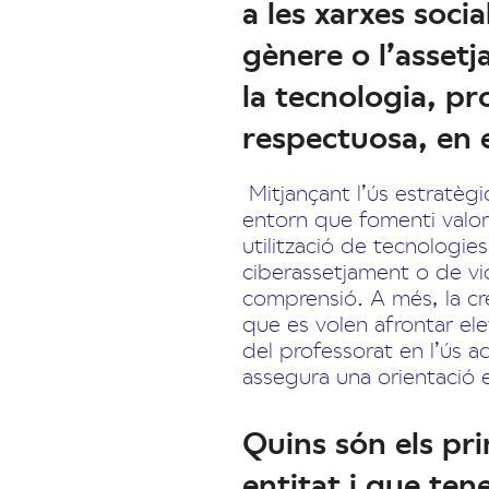
a les xarxes soci
gènere o l’asset
la tecnologia, p
respectuosa, en e
Mitjançant l’ús estratègi
entorn que fomenti valor
utilització de tecnologies
ciberassetjament o de vi
comprensió. A més, la cr
que es volen afrontar ele
del professorat en l’ús 
assegura una orientació e
Quins són els pr
entitat i que ten