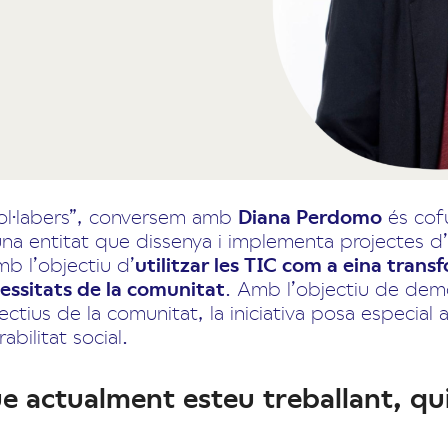
ol·labers”, conversem amb
Diana Perdomo
és cof
una entitat que dissenya i implementa projectes d’I
b l’objectiu d’
utilitzar les TIC com a eina tran
cessitats de la comunitat
. Amb l’objectiu de democ
lectius de la comunitat, la iniciativa posa especial a
rabilitat social.
ue actualment esteu treballant, qu