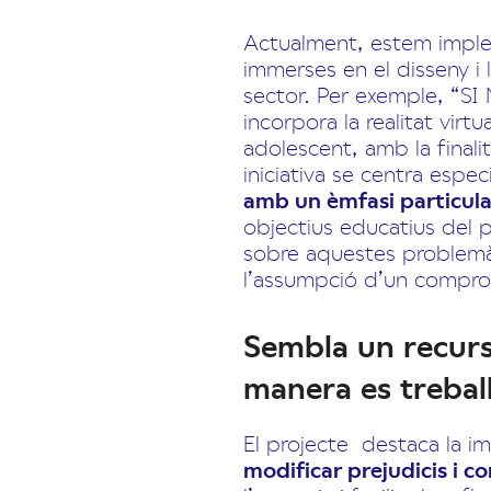
Actualment, estem imple
immerses en el disseny i 
sector. Per exemple, “S
incorpora la realitat vi
adolescent, amb la finali
iniciativa se centra espe
amb un èmfasi particula
objectius educatius del pr
sobre aquestes problemàti
l’assumpció d’un compromí
Sembla un recurs
manera es trebal
El projecte destaca la i
modificar prejudicis i 