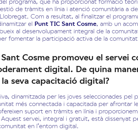
del programa, que ha proporcionat formació teòri
gestió de tràmits en línia i atenció comunitària a d
Llobregat. Com a resultat, al finalitzar el program
dinamitzar el
Punt TIC Sant Cosme
, amb un aco
bueix al desenvolupament integral de la comunitat
per fomentar la participació activa de la comunitat 
 Sant Cosme promoveu el servei c
oderament digital. De quina mane
 la seva capacitació digital?
ativa, dinamitzada per les joves seleccionades p
nitat més connectada i capacitada per afrontar l
s ofereixen suport en tràmits en línia i proporcion
 Aquest servei, integral i gratuït, està dissenyat 
comunitat en l’entorn digital.