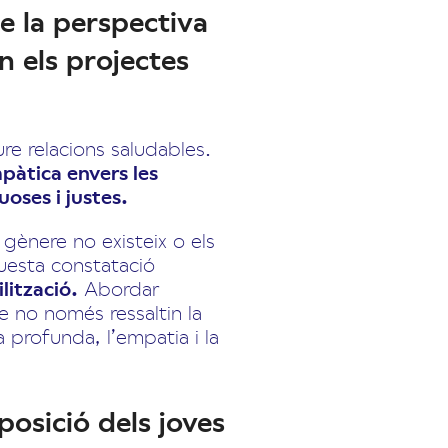
e la perspectiva
en els projectes
e relacions saludables.
pàtica envers les
oses i justes.
gènere no existeix o els
questa constatació
lització.
Abordar
 no només ressaltin la
 profunda, l’empatia i la
osició dels joves