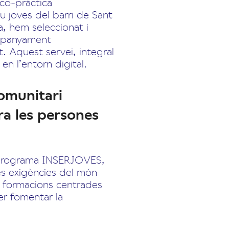
co-pràctica
eu joves del barri de Sant
a, hem seleccionat i
mpanyament
. Aquest servei, integral
en l’entorn digital.
omunitari
ra les persones
el programa INSERJOVES,
es exigències del món
em formacions centrades
per fomentar la