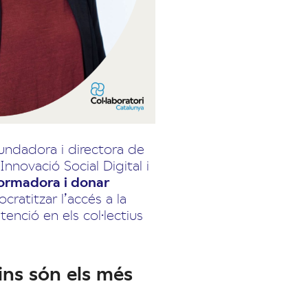
undadora i directora de
nnovació Social Digital i
sformadora i donar
ratitzar l’accés a la
tenció en els col·lectius
ins són els més