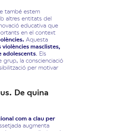
que també estem
 altres entitats del
novació educativa que
ortants en el context
iolències.
Aquesta
 violències masclistes,
e adolescents
. Els
de grup, la conscienciació
ibilització per motivar
ius. De quina
cional com a clau per
 assetjada augmenta