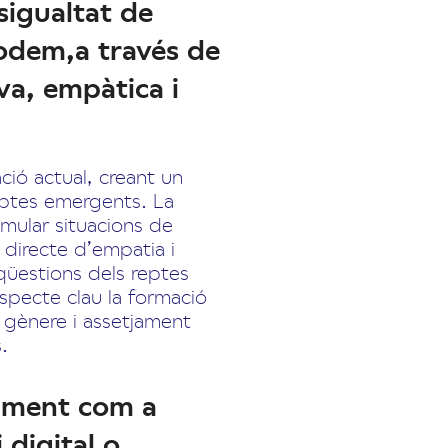
sigualtat de
odem,a través de
va, empàtica i
ció actual, creant un
reptes emergents. La
simular situacions de
directe d’empatia i
qüestions dels reptes
aspecte clau la formació
 gènere i assetjament
.
alment com a
 digital o