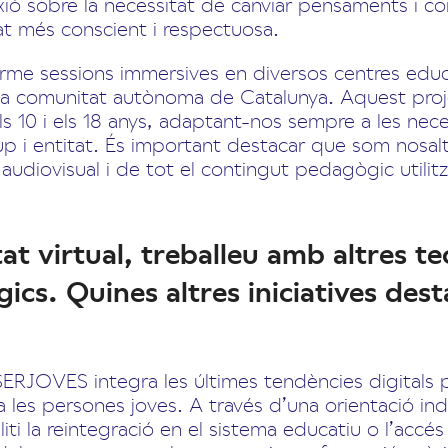
flexió sobre la necessitat de canviar pensaments i c
at més conscient i respectuosa.
terme sessions immersives en diversos centres educ
la comunitat autònoma de Catalunya. Aquest proj
s 10 i els 18 anys, adaptant-nos sempre a les nece
p i entitat. És important destacar que som nosalt
 audiovisual i de tot el contingut pedagògic utili
tat virtual, treballeu amb altres t
ics. Quines altres iniciatives des
ERJOVES integra les últimes tendències digitals p
 les persones joves. A través d’una orientació indi
iliti la reintegració en el sistema educatiu o l’accés