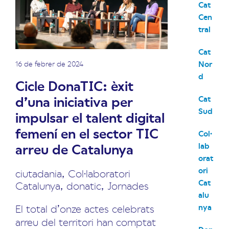
Cat
Cen
tral
Cat
Nor
16 de febrer de 2024
d
Cicle DonaTIC: èxit
d’una iniciativa per
Cat
Sud
impulsar el talent digital
femení en el sector TIC
Col·
arreu de Catalunya
lab
orat
ori
ciutadania
,
Col·laboratori
Cat
Catalunya
,
donatic
,
Jornades
alu
nya
El total d’onze actes celebrats
arreu del territori han comptat