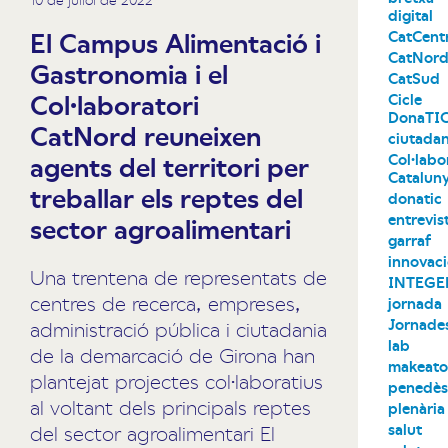
digital
El Campus Alimentació i
CatCent
CatNor
Gastronomia i el
CatSud
Col·laboratori
Cicle
DonaTI
CatNord reuneixen
ciutadan
Col·labo
agents del territori per
Catalun
treballar els reptes del
donatic
entrevis
sector agroalimentari
garraf
innovac
Una trentena de representats de
INTEGE
centres de recerca, empreses,
jornada
Jornade
administració pública i ciutadania
lab
de la demarcació de Girona han
makeat
plantejat projectes col·laboratius
penedè
al voltant dels principals reptes
plenària
salut
del sector agroalimentari El