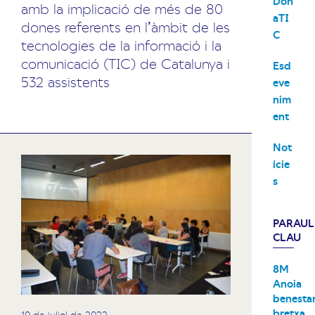
Don
amb la implicació de més de 80
aTI
dones referents en l’àmbit de les
C
tecnologies de la informació i la
comunicació (TIC) de Catalunya i
Esd
532 assistents
eve
nim
ent
Not
ície
s
PARAUL
CLAU
8M
Anoia
benesta
bretxa
10 de juliol de 2022