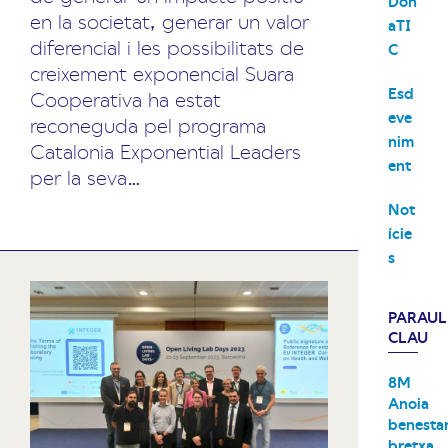
Don
en la societat, generar un valor
aTI
diferencial i les possibilitats de
C
creixement exponencial Suara
Esd
Cooperativa ha estat
eve
reconeguda pel programa
nim
Catalonia Exponential Leaders
ent
per la seva…
Not
ície
s
PARAUL
CLAU
8M
Anoia
benesta
bretxa