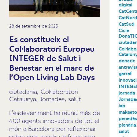
digital
CatCent
CatNor
CatSud
28 de setembre de 2023
Cicle
DonaTI
Es constitueix el
ciutadan
Col·laboratori Europeu
Col·labo
Catalun
INTEGER de Salut i
donatic
Benestar en el marc de
entrevis
garraf
l’Open Living Lab Days
innovac
INTEGE
ciutadania
,
Col·laboratori
jornada
Catalunya
,
Jornades
,
salut
Jornade
lab
L’esdeveniment ha reunit més de
makeat
penedè
400 agents innovadors de tot el
plenària
món a Barcelona per reflexionar
salut
sobre com assolir un futur amb