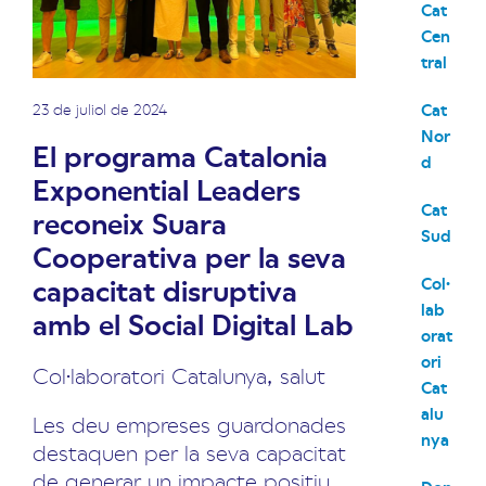
Cat
Cen
tral
23 de juliol de 2024
Cat
Nor
El programa Catalonia
d
Exponential Leaders
Cat
reconeix Suara
Sud
Cooperativa per la seva
capacitat disruptiva
Col·
lab
amb el Social Digital Lab
orat
ori
Col·laboratori Catalunya
,
salut
Cat
alu
Les deu empreses guardonades
nya
destaquen per la seva capacitat
de generar un impacte positiu