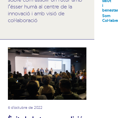
salut
i
l’ésser humà al centre de la
benesta
innovació i amb visió de
Som
col·laboració
Col·labe
6 d'octubre de 2022