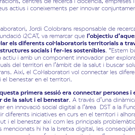
racions, centres de recerca i docència, empreses 
seus actius i coneixements per innovar conjuntamen
·laboratori, Jordi Colobrans responsable de recerca
Fundació i2CAT, va remarcar que
l’objectiu d’aque
lar els diferents col·laboratoris territorials a tr
ructures socials i fer-les sostenibles
. “Estem bu
s en actiu i amb un component innovador per explor
uals del territori en l’àmbit de la salut i buscar solu
ans. Així, el Col·laboratori vol connectar les difere
 el benestar en el territori.
’aquesta primera sessió era connectar persones i
r de la salut i el benestar
. A través d’una dinàmic
r en innovació social digital a l’àrea DST a la Fun
 diferents iniciatives en curs en el territori i alhor
ut i el benestar així com les principals problemàti
es mencionats hi ha la bretxa digital, les conseqüè