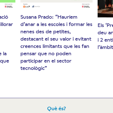
ació
Susana Prado: “Hauríem
llorar
d’anar a les escoles i formar les
Els ‘P
nenes des de petites,
deu an
destacant el seu valor i evitant
i 2 en
creences limitants que les fan
l’àmbit
 la
pensar que no poden
 que
participar en el sector
tecnològic”
Què és?