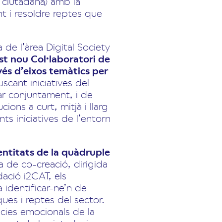
i ciutadana) amb la
t i resoldre reptes que
 de l’àrea Digital Society
st nou Col·laboratori de
avés d’eixos temàtics per
scant iniciatives del
ar conjuntament, i de
cions a curt, mitjà i llarg
nts iniciatives de l’entorn
 entitats de la quàdruple
a de co-creació, dirigida
dació i2CAT, els
a identificar-ne’n de
ques i reptes del sector.
ncies emocionals de la