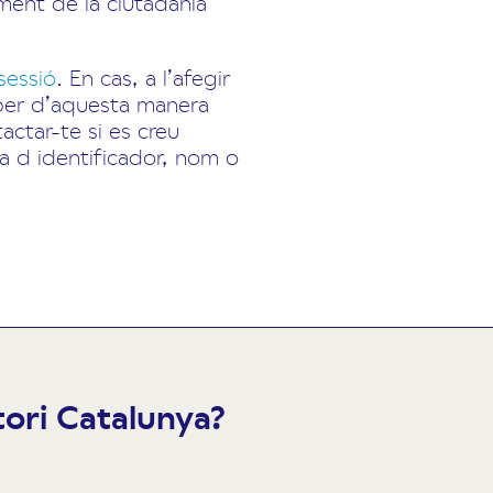
ament de la ciutadania
 sessió
. En cas, a l’afegir
 per d’aquesta manera
actar-te si es creu
a d identificador, nom o
atori Catalunya?