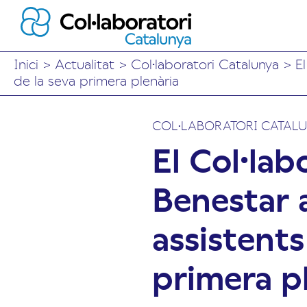
Inici
>
Actualitat
>
Col·laboratori Catalunya
>
E
de la seva primera plenària
COL·LABORATORI CATAL
El Col·lab
Benestar 
assistents
primera p