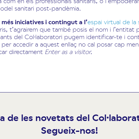
ia com en els professionals sanitaris, o l’empoder
odel sanitari post-pandèmia.
 més iniciatives i contingut a l’
espai virtual de la
ris, t’agrairem que també posis el nom i l’entitat
pants del Col·laboratori pugem identificar-te i cont
per accedir a aquest enllaç no cal posar cap men
licar directament
Enter as a visitor.
ia de les novetats del Col·labor
Segueix-nos!