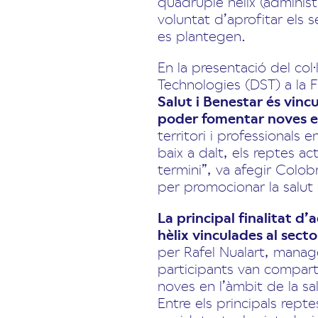
quàdruple hèlix (administ
voluntat d’aprofitar els 
es plantegen.
En la presentació del col
Technologies (DST) a la 
Salut i Benestar és vincu
poder fomentar noves est
territori i professional
baix a dalt, els reptes act
termini”, va afegir Colobr
per promocionar la salut i
La principal finalitat d
hèlix vinculades al secto
per Rafel Nualart, manage
participants van compartir
noves en l’àmbit de la sal
Entre els principals rept