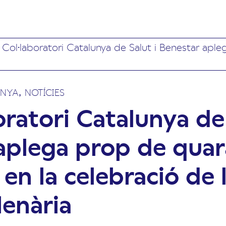
l Col·laboratori Catalunya de Salut i Benestar aple
,
UNYA
NOTÍCIES
oratori Catalunya de 
aplega prop de qua
 en la celebració de 
lenària