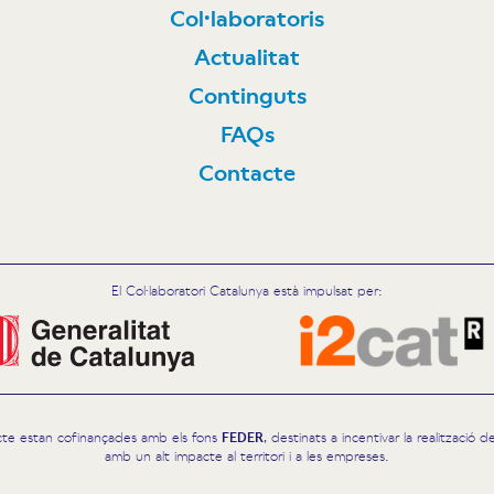
Col·laboratoris
N
Actualitat
Continguts
FAQs
Contacte
El Col·laboratori Catalunya està impulsat per:
cte estan cofinançades amb els fons
FEDER
, destinats a incentivar la realització
amb un alt impacte al territori i a les empreses.