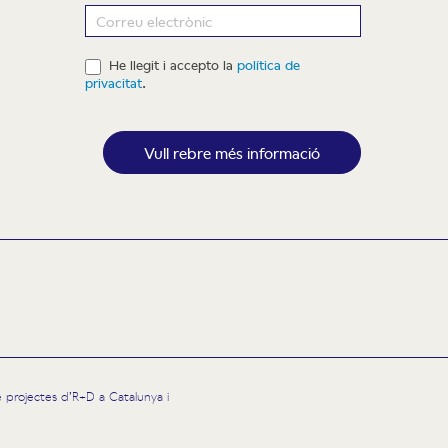
ewsletter
He llegit i accepto la
política de
privacitat
.
Vull rebre més informació
 de projectes d’R+D a Catalunya i