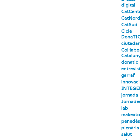
digital
CatCent
CatNor
CatSud
Cicle
DonaTI
ciutadan
Col·labo
Catalun
donatic
entrevis
garraf
innovac
INTEGE
jornada
Jornade
lab
makeat
penedè
plenària
salut