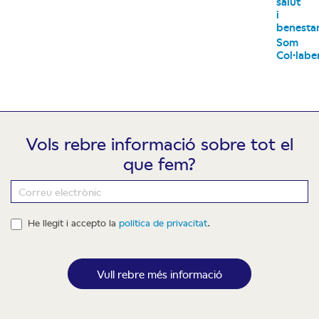
salut
i
benesta
Som
Col·labe
Vols rebre informació sobre tot el
que fem?
Newsletter
He llegit i accepto la
política de privacitat
.
Vull rebre més informació