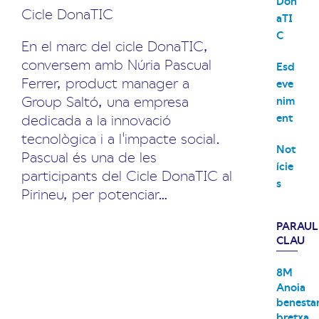
Don
Cicle DonaTIC
aTI
C
En el marc del cicle DonaTIC,
conversem amb Núria Pascual
Esd
Ferrer, product manager a
eve
Group Saltó, una empresa
nim
dedicada a la innovació
ent
tecnològica i a l'impacte social.
Not
Pascual és una de les
ície
participants del Cicle DonaTIC al
s
Pirineu, per potenciar…
PARAUL
CLAU
8M
Anoia
benesta
bretxa