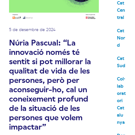
Cat
Cen
tral
5 de desembre de 2024
Cat
Nor
Núria Pascual: “La
d
innovació només té
Cat
sentit si pot millorar la
Sud
qualitat de vida de les
persones, però per
Col·
lab
aconseguir-ho, cal un
orat
coneixement profund
ori
de la situació de les
Cat
persones que volem
alu
nya
impactar”