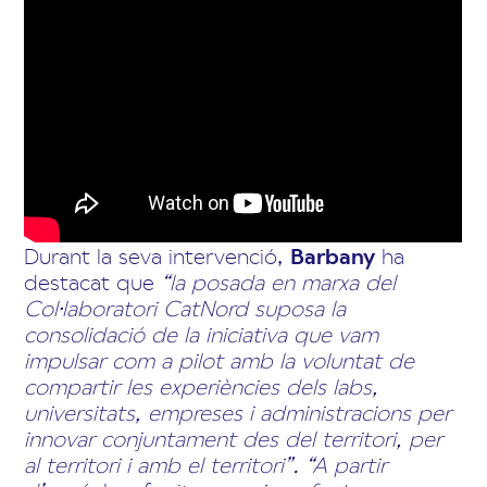
Durant la seva intervenció,
Barbany
ha
destacat que
“la posada en marxa del
Col·laboratori CatNord suposa la
consolidació de la iniciativa que vam
impulsar com a pilot amb la voluntat de
compartir les experiències dels labs,
universitats, empreses i administracions per
innovar conjuntament des del territori, per
al territori i amb el territori”. “A partir