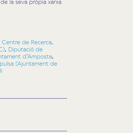
e la seva pròpia xarxa
,
Centre de Recerca,
C)
,
Diputació de
ntament d’Amposta
,
pulsa (Ajuntament de
li