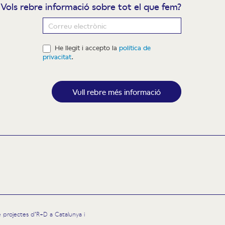
Vols rebre informació sobre tot el que fem?
ewsletter
He llegit i accepto la
política de
privacitat
.
Vull rebre més informació
 de projectes d’R+D a Catalunya i