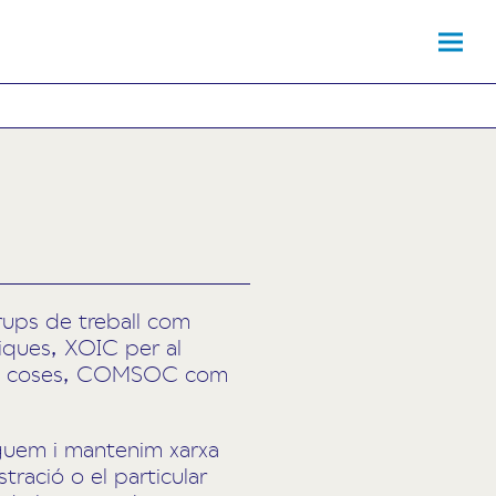
rups de treball com
iques, XOIC per al
les coses, COMSOC com
guem i mantenim xarxa
tració o el particular