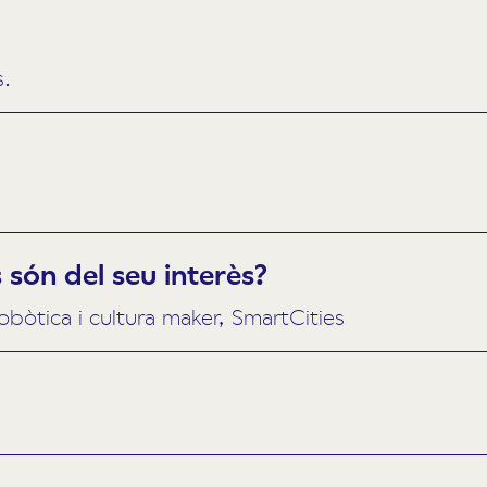
s.
són del seu interès?
obòtica i cultura maker, SmartCities