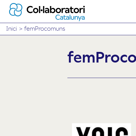
Inici
>
femProcomuns
femProc