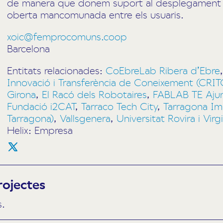
de manera que donem suport al desplegament d
oberta mancomunada entre els usuaris.
xoic@femprocomuns.coop
Barcelona
Entitats relacionades:
CoEbreLab Ribera d’Ebre
Innovació i Transferència de Coneixement (CRIT
Girona
,
El Racó dels Robotaires
,
FABLAB TE Aju
Fundació i2CAT
,
Tarraco Tech City
,
Tarragona Im
Tarragona)
,
Vallsgenera
,
Universitat Rovira i Virgi
Helix: Empresa
rojectes
s.