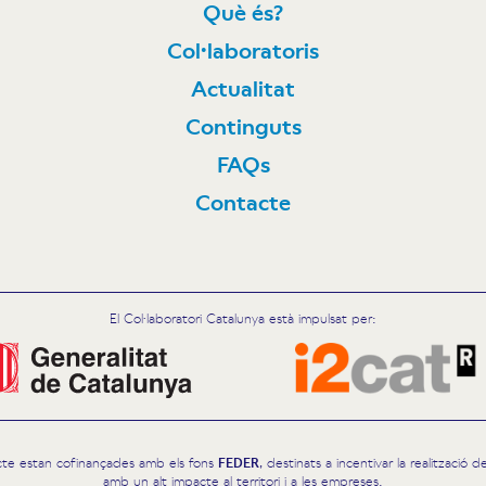
Què és?
Col·laboratoris
N
Actualitat
Continguts
FAQs
Contacte
El Col·laboratori Catalunya està impulsat per:
cte estan cofinançades amb els fons
FEDER
, destinats a incentivar la realització
amb un alt impacte al territori i a les empreses.