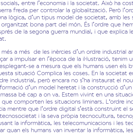
socials, entre l’economia i la societat. Això ha co
erra freda per controlar la globalització. Però l’or
d’una lògica, d’un tipus model de societat, amb les
organitzat bona part del món. És l’ordre que hem 
esprés de la segona guerra mundial, i que explica le
at.
 més a més de les inèrcies d’un ordre industrial a
ar a impulsar en l’època de la il·lustració, tenim
desplegant-se a mesura que els humans usen els by
esta situació Complica les coses. En la societat e
re industrial, però encara no s’ha instaurat el nou 
formació d’un model heretat i la construcció d’u
assa bé cap a on va. Estem vivint en una situaci
ts que comporten les situacions liminars. L‘ordre i
ia mentre que l’ordre digital s’està construint el s
a tecnosocietat i la seva pròpia tecnocultura, tecn
sant la informàtica, les telecomunicacions i les t
ar quan els humans van inventar la informàtica, les