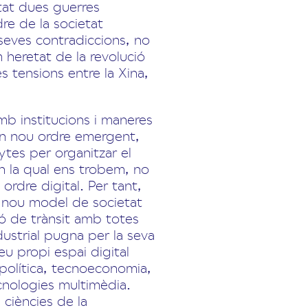
stat dues guerres
dre de la societat
 seves contradiccions, no
heretat de la revolució
s tensions entre la Xina,
mb institucions i maneres
 un nou ordre emergent,
tes per organitzar el
n la qual ens trobem, no
ordre digital. Per tant,
n nou model de societat
ó de trànsit amb totes
ndustrial pugna per la seva
eu propi espai digital
opolítica, tecnoeconomia,
ecnologies multimèdia.
 ciències de la