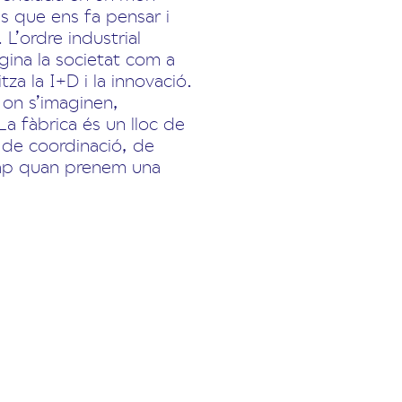
es que ens fa pensar i
L’ordre industrial
gina la societat com a
za la I+D i la innovació.
 on s’imaginen,
La fàbrica és un lloc de
, de coordinació, de
 cap quan prenem una