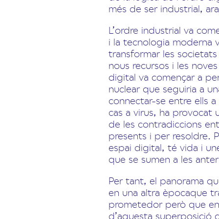
més de ser industrial, ar
L’ordre industrial va com
i la tecnologia moderna 
transformar les societats
nous recursos i les noves
digital va començar a per
nuclear que seguiria a un
connectar-se entre ells 
cas a virus, ha provocat 
de les contradiccions ent
presents i per resoldre. 
espai digital, té vida i u
que se sumen a les anter
Per tant, el panorama qu
en una altra èpocaque tra
prometedor però que enc
d’aquesta superposició d