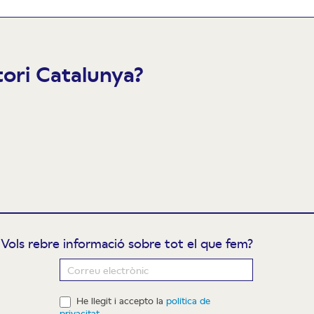
atori Catalunya?
Vols rebre informació sobre tot el que fem?
ewsletter
He llegit i accepto la
política de
privacitat
.