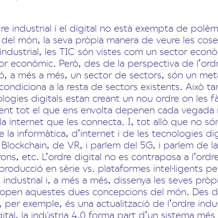
dre industrial i el digital no està exempta de polè
 del món, la seva pròpia manera de veure les coses
e industrial, les TIC són vistes com un sector eco
r econòmic. Però, des de la perspectiva de l’ordre
ó, a més a més, un sector de sectors, són un met
 condiciona a la resta de sectors existents. Això t
logies digitals estan creant un nou ordre on les f
ment tot el que ens envolta depenen cada vegada 
 la internet que les connecta. I, tot allò que no s
la informàtica, d’internet i de les tecnologies di
Blockchain, de VR, i parlem del 5G, i parlem de l
ons, etc. L’ordre digital no es contraposa a l’ordre
producció en sèrie vs. plataformes intel·ligents pe
e industrial i, a més a més, dissenya les seves pròp
topen aquestes dues concepcions del món. Des de 
.0, per exemple, és una actualització de l’ordre indu
igital, la indústria 4.0 forma part d’un sistema m