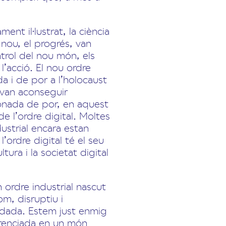
nt il·lustrat, la ciència
nou, el progrés, van
ntrol del nou món, els
l’acció. El nou ordre
a i de por a l’holocaust
 van aconseguir
 onada de por, en aquest
e l’ordre digital. Moltes
dustrial encara estan
’ordre digital té el seu
tura i la societat digital
ordre industrial nascut
om, disruptiu i
idada. Estem just enmig
erenciada en un món