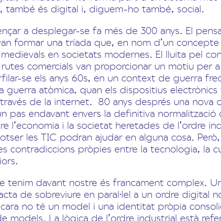
a, també és digital i, diguem-ho també, social.
ençar a desplegar-se fa més de 300 anys. El pensame
van formar una tríada que, en nom d’un concepte 
 medievals en societats modernes. El lluita pel co
 rutes comercials van proporcionar un motiu per a 
filar-se els anys 60s, en un context de guerra fred
a guerra atòmica, quan els dispositius electrònics
a través de la internet. 80 anys després una nova
un pas endavant envers la definitiva normalització d
re l’economia i la societat heretades de l’ordre in
Potser les TIC podran ajudar en alguna cosa. Però, l
nes contradiccions pròpies entre la tecnologia, la cul
iors.
e tenim davant nostre és francament complex. Un 
cta de sobreviure en paral·lel a un ordre digital n
ara no té un model i una identitat pròpia consol
e models. La lògica de l’ordre industrial està ref