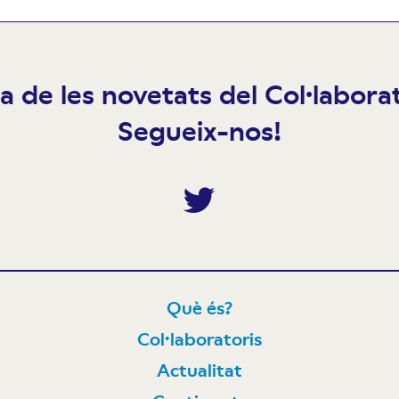
ia de les novetats del Col·labor
Segueix-nos!
Twitter
Què és?
Col·laboratoris
N
Actualitat