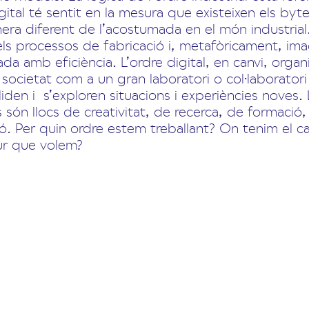
gital té sentit en la mesura que existeixen els byt
ra diferent de l’acostumada en el món industrial. 
els processos de fabricació i, metafòricament, ima
a amb eficiència. L’ordre digital, en canvi, organit
societat com a un gran laboratori o col·laboratori
iden i s’exploren situacions i experiències noves. 
s són llocs de creativitat, de recerca, de formació
ció. Per quin ordre estem treballant? On tenim el
tur que volem?