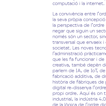
computació i la internet.
La convivència entre l’or
la seva pròpia concepció
la perspectiva de l’ordr
negar que siguin un secto
només són un sector, sin
transversal que envaeix i
societat. Les noves tecno
l’administració pràctica
que les fa funcionar i de
creativa, també depèn de 
parlem de IA, de IoT, de 
fabricació additiva, de dr
història de fàbriques de 
digital re-dissenya l’ordr
propi ordre. Aquí és on 
industrial, la indústria 4
de la lògica de l’ordre d