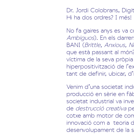
Dr. Jordi Colobrans, Dig
Hi ha dos ordres? I més!
No fa gaires anys es va
Ambiguos
). En els darre
BANI (
Brittle, Anxious, 
que està passant al món
víctima de la seva pròpia 
hiperpositivització de l’
tant de definir, ubicar, d
Venim d’una societat indu
producció en sèrie en f
societat industrial va in
de
destrucció creativa
pe
cotxe amb motor de combus
innovació com a teoria 
desenvolupament de la so