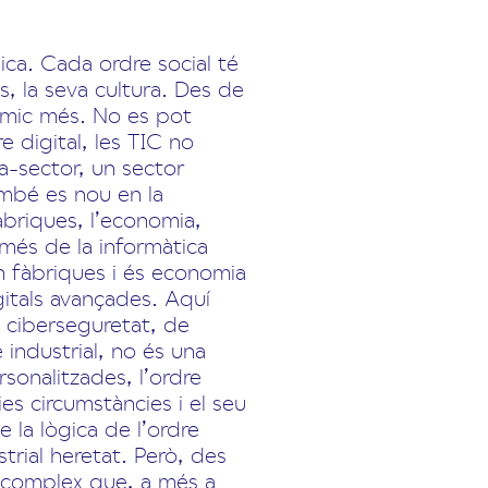
mica. Cada ordre social té
, la seva cultura. Des de
nòmic més. No es pot
 digital, les TIC no
a-sector, un sector
ambé es nou en la
àbriques, l’economia,
més de la informàtica
ón fàbriques i és economia
gitals avançades. Aquí
a ciberseguretat, de
 industrial, no és una
rsonalitzades, l’ordre
ies circumstàncies i el seu
la lògica de l’ordre
strial heretat. Però, des
és complex que, a més a