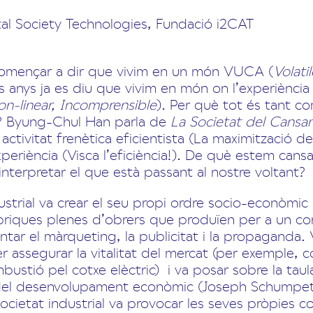
ital Society Technologies, Fundació i2CAT
 començar a dir que vivim en un món VUCA (
Volati
rs anys ja es diu que vivim en món on l’experiència
Non-linear, Incomprensible
). Per què tot és tant c
? Byung-Chul Han parla de
La Societat del Cans
activitat frenètica eficientista (La maximització de 
experiència (Visca l’eficiència!). De què estem can
’interpretar el que està passant al nostre voltant?
strial va crear el seu propi ordre socio-econòmic a
àbriques plenes d’obrers que produïen per a un c
ventar el màrqueting, la publicitat i la propaganda.
r assegurar la vitalitat del mercat (per exemple, c
tió pel cotxe elèctric) i va posar sobre la taula 
del desenvolupament econòmic (Joseph Schumpeter
cietat industrial va provocar les seves pròpies co