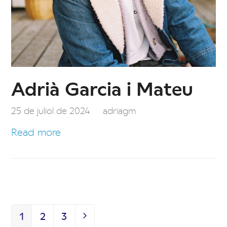
Adrià Garcia i Mateu
25 de juliol de 2024
adriagm
Read more
1
2
3
Page
Page
Page
Next