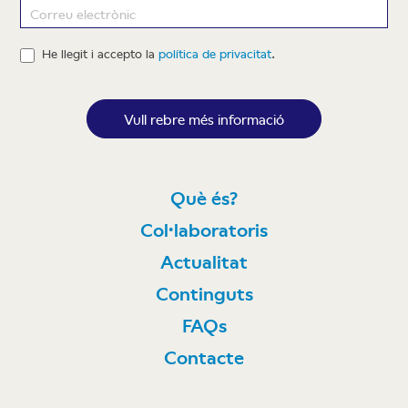
Newsletter
He llegit i accepto la
política de privacitat
.
Vull rebre més informació
Què és?
Col·laboratoris
Actualitat
Continguts
FAQs
Contacte