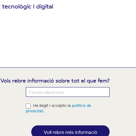
 tecnològic i digital
Vols rebre informació sobre tot el que fem?
ewsletter
He llegit i accepto la
política de
privacitat
.
Vull rebre més informació