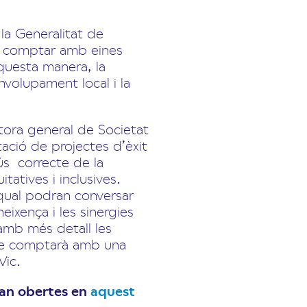
 la Generalitat de
ui comptar amb eines
questa manera, la
nvolupament local i la
tora general de Societat
tació de projectes d’èxit
l’ús correcte de la
tatives i inclusives.
 qual podran conversar
ixença i les sinergies
amb més detall les
’acte comptarà amb una
 Vic.
stan obertes en
aquest