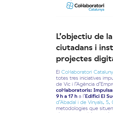
L’objectiu de l
ciutadans i in
projectes digit
El
Col·laboratori Catalun
totes tres iniciatives imp
de Vic i l’Agència d’Empr
col·laboratoris: Impulsan
9 h a 17 h
a l’
Edifici El S
d’Abadal i de Vinyals, 5,
metodologies que situen 