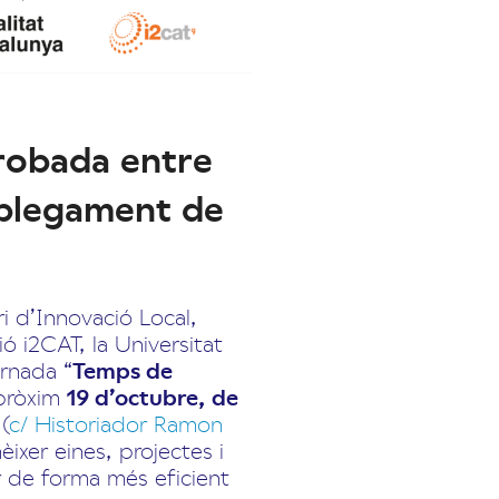
 trobada entre
splegament de
ri d’Innovació Local,
ió i2CAT, la Universitat
ornada “
Temps de
 pròxim
19 d’octubre, de
t
(
c/ Historiador Ramon
èixer eines, projectes i
r de forma més eficient