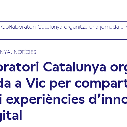
l Col·laboratori Catalunya organitza una jornada a 
,
UNYA
NOTÍCIES
oratori Catalunya or
da a Vic per compart
i experiències d’inn
gital