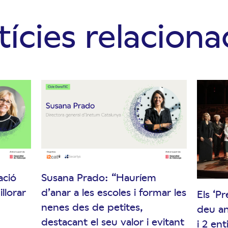
ícies relacion
ació
Susana Prado: “Hauríem
llorar
d’anar a les escoles i formar les
Els ‘P
nenes des de petites,
deu an
destacant el seu valor i evitant
i 2 en