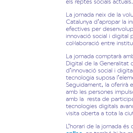
els reptes socials actuals.
La jornada neix de la vol
Catalunya d’apropar la i
efectives per desenvolup
innovació social i digita
col·laboració entre insti
La jornada comptarà amb 
Digital de la Generalitat
d’innovació social i digit
tecnologia suposa l’elemen
Seguidament, la oferirà 
amb les persones impulsor
amb la resta de particip
tecnologies digitals avanç
visita oberta a tota la c
L’horari de la jornada és 
enllaç
, on també hi ha mé