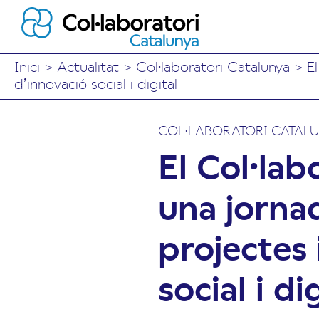
Inici
>
Actualitat
>
Col·laboratori Catalunya
>
E
d’innovació social i digital
COL·LABORATORI CATAL
El Col·lab
una jorna
projectes 
social i di