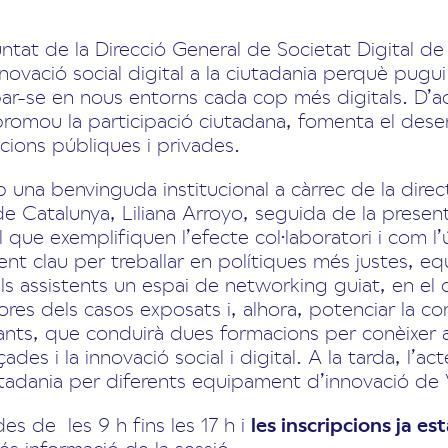
untat de la Direcció General de Societat Digital de
nnovació social digital a la ciutadania perquè pug
ar-se en nous entorns cada cop més digitals. D’a
l promou la participació ciutadana, fomenta el dese
tucions públiques i privades.
una benvinguda institucional a càrrec de la direc
 de Catalunya, Liliana Arroyo, seguida de la presen
al que exemplifiquen l’efecte col·laboratori i com 
t clau per treballar en polítiques més justes, equi
els assistents un espai de networking guiat, en el
es dels casos exposats i, alhora, potenciar la cone
ants, que conduirà dues formacions per conèixer 
ades i la innovació social i digital. A la tarda, l
iutadania per diferents equipament d’innovació de
des de les 9 h fins les 17 h i
les inscripcions ja e
s informació de la sessió.