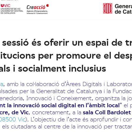
a sessió és oferir un espai de
stitucions per promoure el de
als i socialment inclusius
ya
, amb la col·laboració d’Àrees Digitals i Laborato
ulsades per la Generalitat de Catalunya i la Fundac
enedoria, Innovació i Coneixement, organitza la j
t la innovació social digital en l’àmbit local
” el
ucre, de Vic
, concretament, a la
sala Coll Bardole
 08500 Vic
). L’objectiu de l’acte és aprofundir i con
els ciutadans al centre de la innovació per tracta