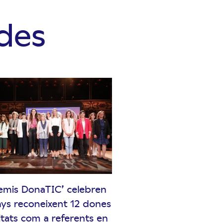
ades
remis DonaTIC’ celebren
ys reconeixent 12 dones
titats com a referents en