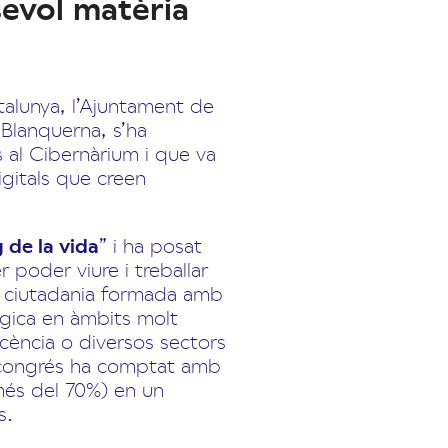
sevol matèria
atalunya, l’Ajuntament de
 Blanquerna, s’ha
 al Cibernàrium i que va
igitals que creen
 de la vida
” i ha posat
 poder viure i treballar
 ciutadania formada amb
ògica en àmbits molt
escència o diversos sectors
El congrés ha comptat amb
més del 70%) en un
s.