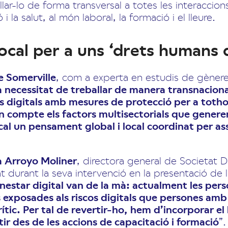
llar-lo de forma transversal a totes les interaccions
 la salut, al món laboral, la formació i el lleure.
local per a uns ‘drets humans d
e Somerville
, com a experta en estudis de gèner
a necessitat de treballar de manera transnacion
ts digitals amb mesures de protecció per a toth
en compte els factors multisectorials que genere
cal un pensament global i local coordinat per as
na Arroyo Moliner
, directora general de Societat Di
 durant la seva intervenció en la presentació de 
benestar digital van de la mà: actualment les per
 exposades als riscos digitals que persones amb c
ític. Per tal de revertir-ho, hem d’incorporar el
tir des de les accions de capacitació i formació
”.