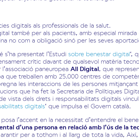
s digitals als professionals de la salut.
digital també per als pacients, amb especial mirada
na no com a obligació sinó per les seves aportacio
 s’ha presentat l’Estudi
sobre benestar digital
‘, 
 pensament crític davant de qualsevol matèria tecn
 l’associació paneuropea
All Digital
, que represen
 que treballen amb 25.000 centres de competència
regna les interaccions de les persones mitjançant ei
bucions que ha fet la Secretaria de Polítiques Digit
 vista dels drets i responsabilitats digitals vincula
abilitats digitals
‘ que impulsa el Govern català.
 posa l’accent en la necessitat d’entendre el benest
mental d’una persona en relació amb l’ús de la tec
rantir per a tothom i al llarg de tota la vida, Així