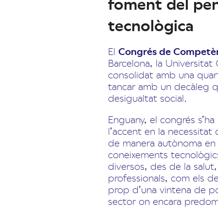
foment del pen
tecnològica
El
Congrés de Competènc
Barcelona, la Universitat
consolidat amb una quart
tancar amb un decàleg que
desigualtat social.
Enguany, el congrés s’ha o
l’accent en la necessitat
de manera autònoma en 
coneixements tecnològics.
diversos, des de la salut,
professionals, com els de
prop d’una vintena de p
sector on encara predomin