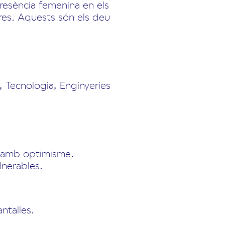
resència femenina en els
tres. Aquests són els deu
 Tecnologia, Enginyeries
la amb optimisme.
lnerables.
ntalles.