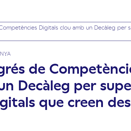
Competències Digitals clou amb un Decàleg per su
UNYA
grés de Competèncie
un Decàleg per super
gitals que creen des