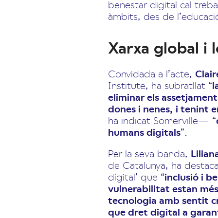
benestar digital cal treba
àmbits, des de l’educació i
Xarxa global i 
Convidada a l’acte,
Clair
Institute, ha subratllat “
l
eliminar els assetjamen
dones i nenes, i tenint 
ha indicat Somerville— “
humans digitals
”.
Per la seva banda,
Lilia
de Catalunya, ha destacat
digital’ que “
inclusió i 
vulnerabilitat estan més
tecnologia amb sentit cr
que dret digital a garan