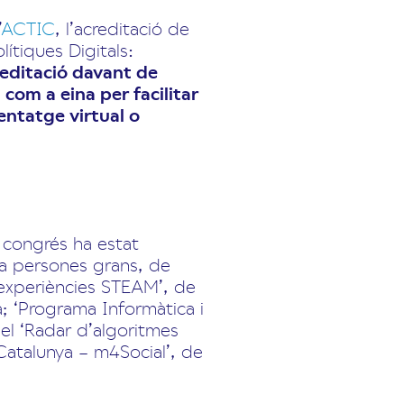
’
ACTIC
, l’acreditació de
ítiques Digitals:
reditació davant de
com a eina per facilitar
entatge virtual o
el congrés ha estat
r a persones grans, de
’experiències STEAM’, de
a; ‘Programa Informàtica i
el ‘Radar d’algoritmes
 Catalunya – m4Social’, de