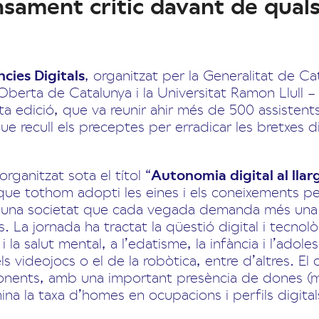
sament crític davant de qual
ies Digitals
, organitzat per la Generalitat de C
 Oberta de Catalunya i la Universitat Ramon Llull –
a edició, que va reunir ahir més de 500 assistents
 recull els preceptes per erradicar les bretxes d
rganitzat sota el títol “
Autonomia digital al llarg
 que tothom adopti les eines i els coneixements per
una societat que cada vegada demanda més una
 La jornada ha tractat la qüestió digital i tecnol
 i la salut mental, a l’edatisme, la infància i l’adol
ls videojocs o el de la robòtica, entre d’altres. 
onents, amb una important presència de dones (
a la taxa d’homes en ocupacions i perfils digital