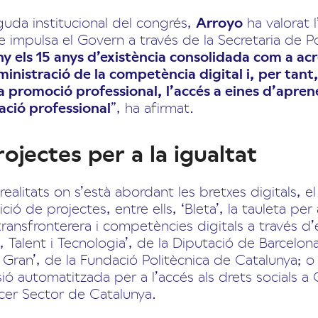
guda institucional del congrés,
Arroyo
ha valorat l
mpulsa el Govern a través de la Secretaria de Pol
y els 15 anys d’existència consolidada com a ac
nistració de la competència digital i, per tant, 
la promoció professional, l’accés a eines d’apren
cació professional
”, ha afirmat.
ojectes per a la igualtat
s realitats on s’està abordant les bretxes digitals, 
ó de projectes, entre ells, ‘Bleta’, la tauleta pe
ransfronterera i competències digitals a través d
, Talent i Tecnologia’, de la Diputació de Barcelon
Gran’, de la Fundació Politècnica de Catalunya; o 
ió automatitzada per a l’accés als drets socials a
ercer Sector de Catalunya.