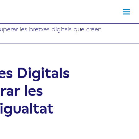
perar les bretxes digitals que creen
s Digitals
ar les
igualtat