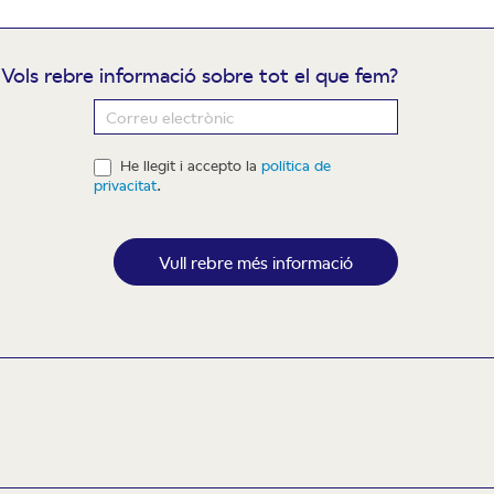
Vols rebre informació sobre tot el que fem?
ewsletter
He llegit i accepto la
política de
privacitat
.
Vull rebre més informació