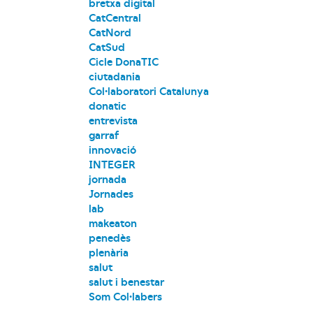
bretxa digital
CatCentral
CatNord
CatSud
Cicle DonaTIC
ciutadania
Col·laboratori Catalunya
donatic
entrevista
garraf
innovació
INTEGER
jornada
Jornades
lab
makeaton
penedès
plenària
salut
salut i benestar
Som Col·labers