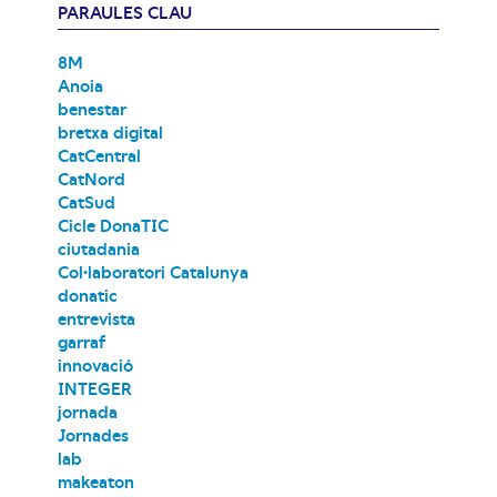
PARAULES CLAU
8M
Anoia
benestar
bretxa digital
CatCentral
CatNord
CatSud
Cicle DonaTIC
ciutadania
Col·laboratori Catalunya
donatic
entrevista
garraf
innovació
INTEGER
jornada
Jornades
lab
makeaton