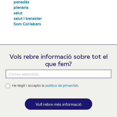
penedès
plenària
salut
salut i benestar
Som Col·labers
Vols rebre informació sobre tot el
que fem?
Newsletter
He llegit i accepto la
política de privacitat
.
Vull rebre més informació