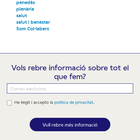
penedès
plenària
salut
salut i benestar
Som Col·labers
Vols rebre informació sobre tot el
que fem?
Newsletter
He llegit i accepto la
política de privacitat
.
Vull rebre més informació