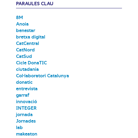
PARAULES CLAU
8M
Anoia
benestar
bretxa digital
CatCentral
CatNord
CatSud
Cicle DonaTIC
ciutadania
Col·laboratori Catalunya
donatic
entrevista
garraf
innovació
INTEGER
jornada
Jornades
lab
makeaton