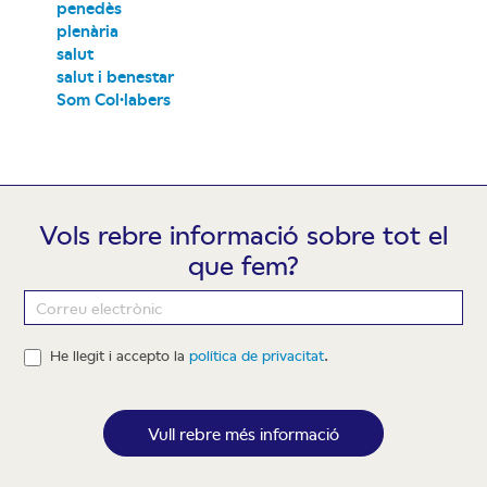
penedès
plenària
salut
salut i benestar
Som Col·labers
Vols rebre informació sobre tot el
que fem?
Newsletter
He llegit i accepto la
política de privacitat
.
Vull rebre més informació