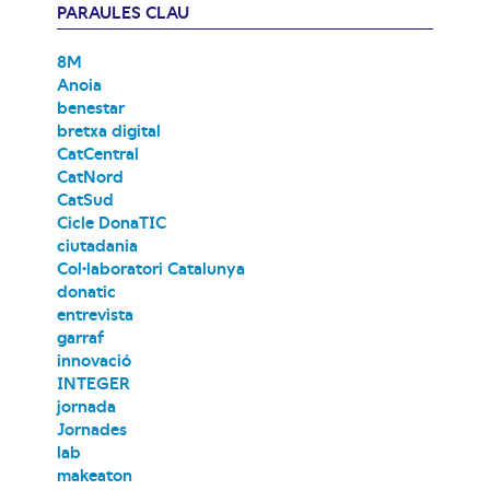
PARAULES CLAU
8M
Anoia
benestar
bretxa digital
CatCentral
CatNord
CatSud
Cicle DonaTIC
ciutadania
Col·laboratori Catalunya
donatic
entrevista
garraf
innovació
INTEGER
jornada
Jornades
lab
makeaton