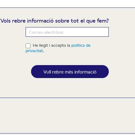
Vols rebre informació sobre tot el que fem?
ewsletter
He llegit i accepto la
política de
privacitat
.
Vull rebre més informació