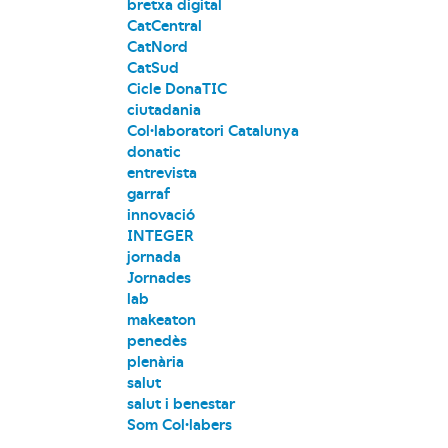
bretxa digital
CatCentral
CatNord
CatSud
Cicle DonaTIC
ciutadania
Col·laboratori Catalunya
donatic
entrevista
garraf
innovació
INTEGER
jornada
Jornades
lab
makeaton
penedès
plenària
salut
salut i benestar
Som Col·labers