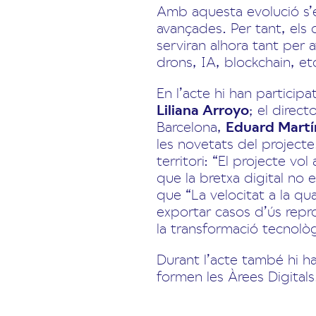
Amb aquesta evolució s’
avançades. Per tant, els 
serviran alhora tant per
drons, IA, blockchain, etc
En l’acte hi han participa
Liliana Arroyo
; el direc
Barcelona,
Eduard Martí
les novetats del projecte
territori: “El projecte vo
que la bretxa digital no 
que “La velocitat a la qua
exportar casos d’ús repro
la transformació tecnològ
Durant l’acte també hi ha
formen les Àrees Digitals