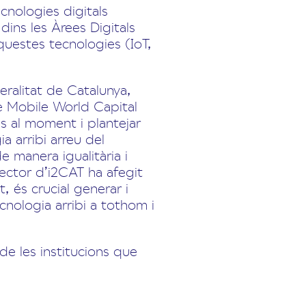
cnologies digitals
dins les Àrees Digitals
questes tecnologies (IoT,
neralitat de Catalunya,
de Mobile World Capital
ins al moment i plantejar
a arribi arreu del
de manera igualitària i
rector d’i2CAT ha afegit
t, és crucial generar i
cnologia arribi a tothom i
de les institucions que