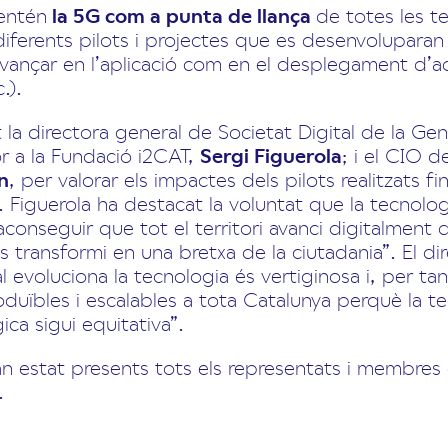
entén
la 5G com a punta de llança
de totes les te
diferents pilots i projectes que es desenvoluparan 
 avançar en l’aplicació com en el desplegament d’a
.).
t la directora general de Societat Digital de la Ge
tor a la Fundació i2CAT,
Sergi Figuerola
; i el CIO 
n
, per valorar els impactes dels pilots realitzats f
. Figuerola ha destacat la voluntat que la tecnologi
l aconseguir que tot el territori avanci digitalment 
es transformi en una bretxa de la ciutadania”. El di
l evoluciona la tecnologia és vertiginosa i, per tan
duïbles i escalables a tota Catalunya perquè la te
ica sigui equitativa”.
n estat presents tots els representats i membres 
.