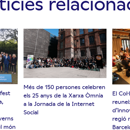
ícies relacion
Més de 150 persones celebren
fest
El Col
els 25 anys de la Xarxa Òmnia
a,
reunei
a la Jornada de la Internet
d’innov
Social
verns
regió 
el món
Barcel