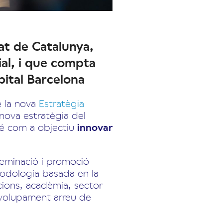
tat de Catalunya,
rial, i que compta
pital Barcelona
e la nova
Estratègia
 nova estratègia del
té com a objectiu
innovar
seminació i promoció
todologia basada en la
cions, acadèmia, sector
envolupament arreu de