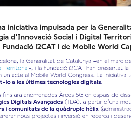
na iniciativa impulsada per la Generali
gia d’Innovació Social i Digital Territo
a Fundació i2CAT i de Mobile World Ca
celona, la Generalitat de Catalunya –en el marc d
l Territorial
–, i la Fundació i2CAT han presentat la
 un acte al Mobile World Congress. La iniciativa 
t-lo a les últimes tecnologies digitals
.
es fins ara anomenades Àrees 5G en espais de dis
gies Digitals Avançades
(TDA), a partir d’una me
rs i comunitats de la quàdruple hèlix
(administra
enerar nous projectes i inversió en recerca i des