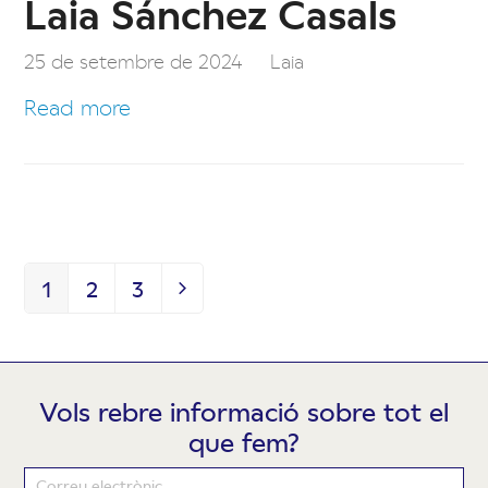
Laia Sánchez Casals
25 de setembre de 2024
Laia
Read more
1
2
3
Page
Page
Page
Next
Vols rebre informació sobre tot el
que fem?
Newsletter