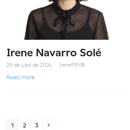
Irene Navarro Solé
29 de juliol de 2024
IrenePEMB
Read more
1
2
3
Page
Page
Page
Next