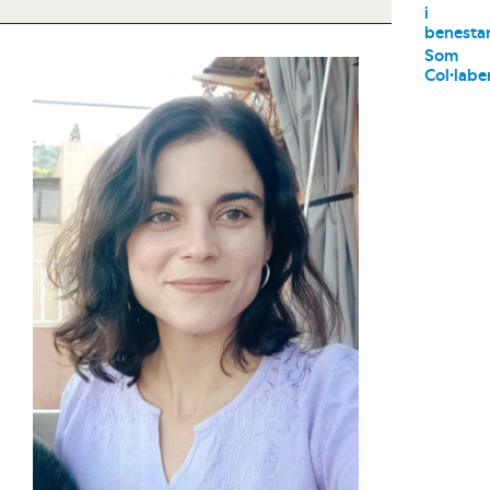
i
benesta
Som
Col·labe