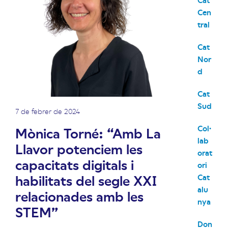
Cen
tral
Cat
Nor
d
Cat
Sud
7 de febrer de 2024
Col·
Mònica Torné: “Amb La
lab
Llavor potenciem les
orat
capacitats digitals i
ori
habilitats del segle XXI
Cat
alu
relacionades amb les
nya
STEM”
Don