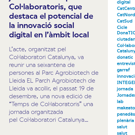
digital
Col·laboratoris, que
CatCent
destaca el potencial de
CatNor
CatSud
la innovació social
Cicle
digital en l’àmbit local
DonaTI
ciutadan
Col·labo
L’acte, organitzat pel
Catalun
Col·laboratori Catalunya, va
donatic
entrevis
reunir una seixantena de
garraf
persones al Parc Agrobiotech de
innovac
Lleida EL Parch Agrobiotech de
INTEGE
Lleida va acollir, el passat 19 de
jornada
Jornade
desembre, una nova edició de
lab
“Temps de Col·laboratoris” una
makeat
jornada organitzada
penedè
pel Col·laboratori Catalunya…
plenària
salut
salut