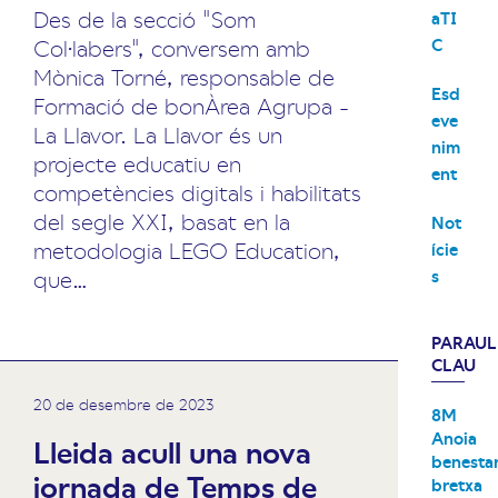
Des de la secció "Som
aTI
C
Col·labers", conversem amb
Mònica Torné, responsable de
Esd
Formació de bonÀrea Agrupa -
eve
La Llavor. La Llavor és un
nim
projecte educatiu en
ent
competències digitals i habilitats
del segle XXI, basat en la
Not
metodologia LEGO Education,
ície
s
que…
PARAUL
CLAU
20 de desembre de 2023
8M
Anoia
Lleida acull una nova
benesta
jornada de Temps de
bretxa