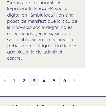
“Temps de col·laboratoris:
impulsant la innovació social
digital en l’àmbit local”, on s’ha
posat de manifest que la clau de
la innovació social digital no és
en la tecnologia en si, sinó en
saber utilitzar-la com a eina per
treballar en polítiques i iniciatives
que situen la ciutadania al
centre.
1
2
3
4
5
6
Previous
Page
Page
Page
Page
Page
Page
Next